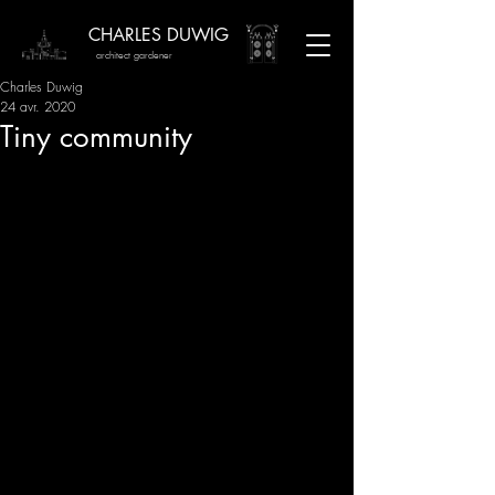
CHARLES DUWIG
architect gardener
Charles Duwig
24 avr. 2020
Tiny community